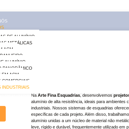
NÓS
OS
AS DE ALUMÍNIO
AS METÁLICAS
M ACM
 BANHEIRO
DE ALUMÍNIO
O PANORÂMICO
 EM ACM
 COMERCIAIS
 INDUSTRIAIS
Na
Arte Fina Esquadrias
, desenvolvemos
projeto
OS REALIZADOS
alumínio de alta resistência, ideais para ambientes 
O
industriais. Nossos sistemas de esquadrias oferece
específicas de cada projeto. Além disso, trabalha
alumínio unidas a um núcleo de material não metálico
leve, rígido e durável, frequentemente utilizado em p