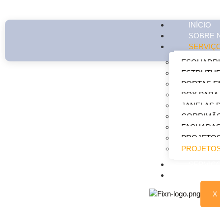
INÍCIO
SOBRE 
SERVIÇ
ESQUADRI
ESTRUTUR
PORTAS E
Projetos Industriais
BOX PARA
JANELAS 
CORRIMÃ
FACHADAS
PROJETOS
PROJETOS
SERVIÇ
CONTAT
X